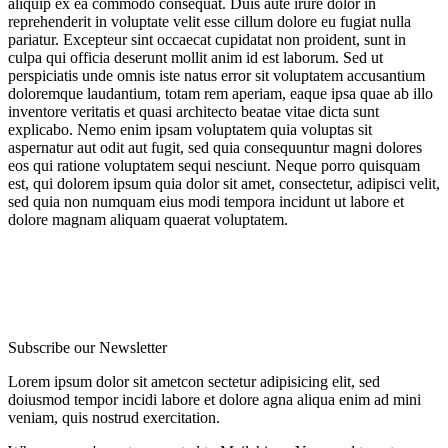
aliquip ex ea commodo consequat. Duis aute irure dolor in
reprehenderit in voluptate velit esse cillum dolore eu fugiat nulla
pariatur. Excepteur sint occaecat cupidatat non proident, sunt in
culpa qui officia deserunt mollit anim id est laborum. Sed ut
perspiciatis unde omnis iste natus error sit voluptatem accusantium
doloremque laudantium, totam rem aperiam, eaque ipsa quae ab illo
inventore veritatis et quasi architecto beatae vitae dicta sunt
explicabo. Nemo enim ipsam voluptatem quia voluptas sit
aspernatur aut odit aut fugit, sed quia consequuntur magni dolores
eos qui ratione voluptatem sequi nesciunt. Neque porro quisquam
est, qui dolorem ipsum quia dolor sit amet, consectetur, adipisci velit,
sed quia non numquam eius modi tempora incidunt ut labore et
dolore magnam aliquam quaerat voluptatem.
Subscribe
our Newsletter
Lorem ipsum dolor sit ametcon sectetur adipisicing elit, sed
doiusmod tempor incidi labore et dolore agna aliqua enim ad mini
veniam, quis nostrud exercitation.