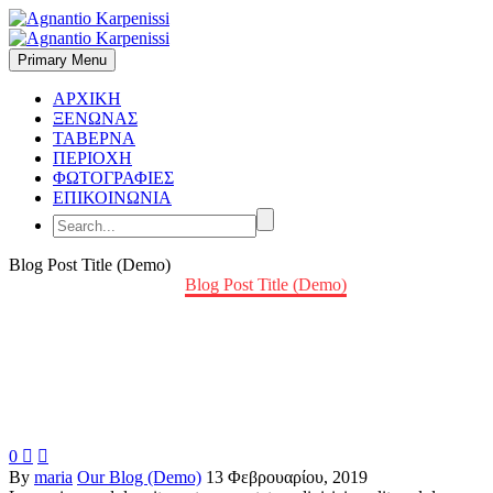
Primary Menu
ΑΡΧΙΚΗ
ΞΕΝΩΝΑΣ
ΤΑΒΕΡΝΑ
ΠΕΡΙΟΧΗ
ΦΩΤΟΓΡΑΦΙΕΣ
ΕΠΙΚΟΙΝΩΝΙΑ
Blog Post Title (Demo)
Home
Our Blog (Demo)
Blog Post Title (Demo)
0


By
maria
Our Blog (Demo)
13 Φεβρουαρίου, 2019