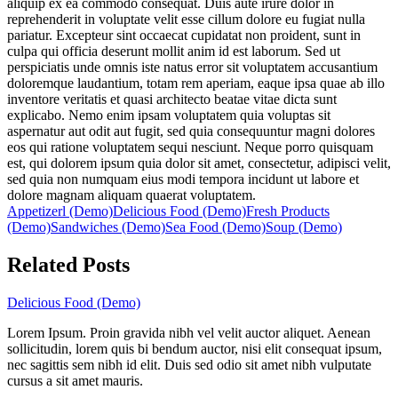
aliquip ex ea commodo consequat. Duis aute irure dolor in
reprehenderit in voluptate velit esse cillum dolore eu fugiat nulla
pariatur. Excepteur sint occaecat cupidatat non proident, sunt in
culpa qui officia deserunt mollit anim id est laborum. Sed ut
perspiciatis unde omnis iste natus error sit voluptatem accusantium
doloremque laudantium, totam rem aperiam, eaque ipsa quae ab illo
inventore veritatis et quasi architecto beatae vitae dicta sunt
explicabo. Nemo enim ipsam voluptatem quia voluptas sit
aspernatur aut odit aut fugit, sed quia consequuntur magni dolores
eos qui ratione voluptatem sequi nesciunt. Neque porro quisquam
est, qui dolorem ipsum quia dolor sit amet, consectetur, adipisci velit,
sed quia non numquam eius modi tempora incidunt ut labore et
dolore magnam aliquam quaerat voluptatem.
Appetizerl (Demo)
Delicious Food (Demo)
Fresh Products
(Demo)
Sandwiches (Demo)
Sea Food (Demo)
Soup (Demo)
Related Posts
Delicious Food (Demo)
Lorem Ipsum. Proin gravida nibh vel velit auctor aliquet. Aenean
sollicitudin, lorem quis bi bendum auctor, nisi elit consequat ipsum,
nec sagittis sem nibh id elit. Duis sed odio sit amet nibh vulputate
cursus a sit amet mauris.