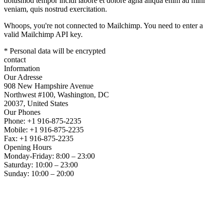
doiusmod tempor incidi labore et dolore agna aliqua enim ad mini
veniam, quis nostrud exercitation.
Whoops, you're not connected to Mailchimp. You need to enter a
valid Mailchimp API key.
* Personal data will be encrypted
contact
Information
Our Adresse
908 New Hampshire Avenue
Northwest #100, Washington, DC
20037, United States
Our Phones
Phone: +1 916-875-2235
Mobile: +1 916-875-2235
Fax: +1 916-875-2235
Opening Hours
Monday-Friday: 8:00 – 23:00
Saturday: 10:00 – 23:00
Sunday: 10:00 – 20:00